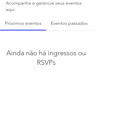
Acompanhe e gerencie seus eventos
aqui.
Próximos eventos
Eventos passados
Ainda não há ingressos ou
RSVPs
Ver outros eventos
Política de privacidade
Sobre Nós | Termos e Condições