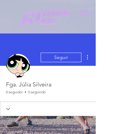
Mais ações
Seguir
Fga. Júlia Silveira
0 seguidor
0 seguindo