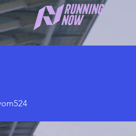
524
vom524