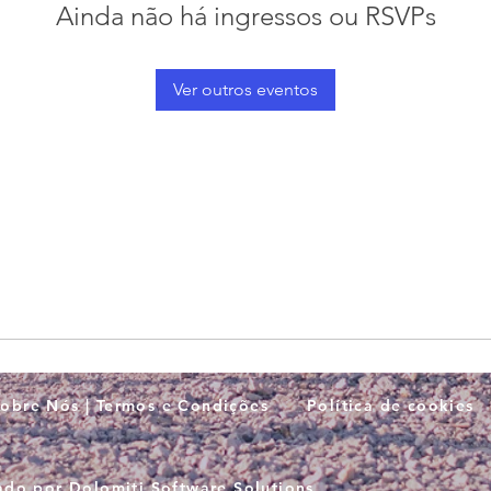
Ainda não há ingressos ou RSVPs
Ver outros eventos
obre Nós | Termos e Condições
Política de cookies
iado por
Dolomiti Software Solutions