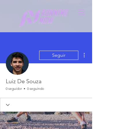
Mais ações
Seguir
Luiz De Souza
0 seguidor
0 seguindo