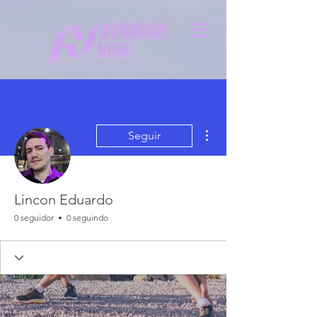
Mais ações
Seguir
Lincon Eduardo
0 seguidor
0 seguindo