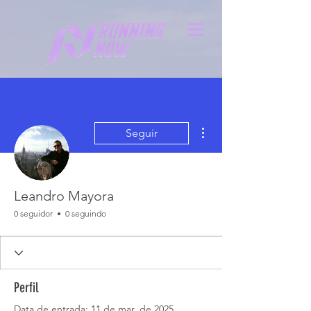
Mais ações
Seguir
Leandro Mayora
0 seguidor
0 seguindo
Perfil
Data de entrada: 11 de mar. de 2025