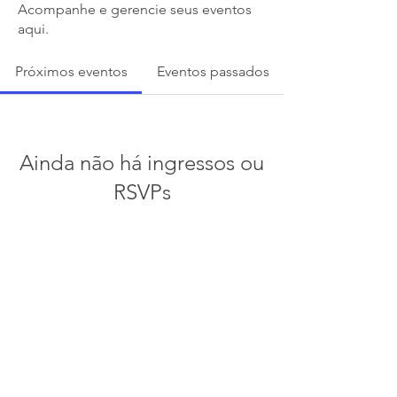
Acompanhe e gerencie seus eventos
aqui.
Próximos eventos
Eventos passados
Ainda não há ingressos ou
RSVPs
Ver outros eventos
Política de privacidade
Sobre Nós | Termos e Condições