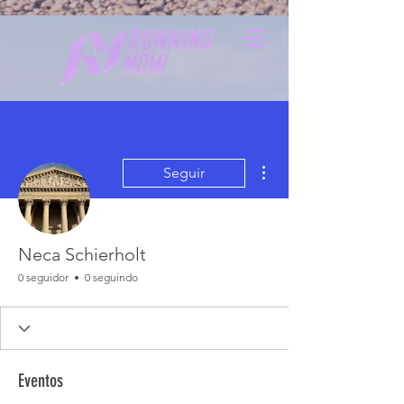
Mais ações
Seguir
Neca Schierholt
0 seguidor
0 seguindo
Eventos