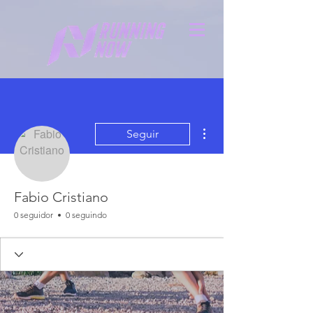
Mais ações
Seguir
Fabio Cristiano
0 seguidor
0 seguindo