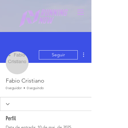
Mais ações
Seguir
Fabio Cristiano
0 seguidor
0 seguindo
Perfil
Data de entrada: 10 de mai. de 2025